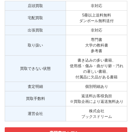
店頭買取
非対応
5冊以上送料無料
宅配買取
ダンボール無料送付
出張買取
非対応
専門書
取り扱い
大学の教科書
参考書
書き込みの多い書籍、
使用感・傷み・曲がり癖・汚れ
買取できない状態
の著しい書籍、
付属品に欠品がある書籍
査定明細
個別明細あり
返送料お客様負担
買取手数料
※買取企画により返送無料あり
株式会社
運営会社
ブックスドリーム