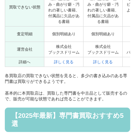
み・曲がり癖・汚
み・曲がり癖・汚
ビ・
買取できない状態
れの著しい書籍、
れの著しい書籍、
よう
付属品に欠品があ
付属品に欠品があ
る書籍
る書籍
査定明細
個別明細あり
個別明細あり
個
株式会社
株式会社
運営会社
ブックスドリーム
ブックスドリーム
バリ
詳細へ
詳しく見る
詳しく見る
各買取店の買取できない状態を見ると、多少の書き込みのある専
門書は買取りができるようです。
基本的に本買取店は、買取した専門書を中古品として販売するの
で、販売が可能な状態であれば売ることができます。
【2025年最新】専門書買取おすすめ5
選