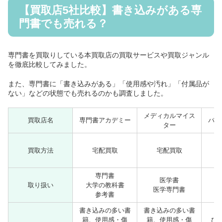
【買取店5社比較】書き込みがある専
門書でも売れる？
専門書を買取りしている本買取店の買取サービスや買取ジャンル
を徹底比較してみました。
また、専門書に「書き込みがある」「使用感や汚れ」「付属品が
ない」などの状態でも売れるのかも調査しました。
メディカルマイス
買取店名
専門書アカデミー
バリ
ター
買取方法
宅配買取
宅配買取
専門書
医学書
取り扱い
大学の教科書
医学専門書
参考書
書き込みの多い書
書き込みの多い書
籍、使用感・傷
籍、使用感・傷
ひ